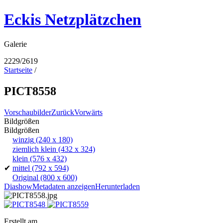
Eckis Netzplätzchen
Galerie
2229/2619
Startseite
/
PICT8558
Vorschaubilder
Zurück
Vorwärts
Bildgrößen
Bildgrößen
winzig
(240 x 180)
ziemlich klein
(432 x 324)
klein
(576 x 432)
✔
mittel
(792 x 594)
Original
(800 x 600)
Diashow
Metadaten anzeigen
Herunterladen
Erstellt am